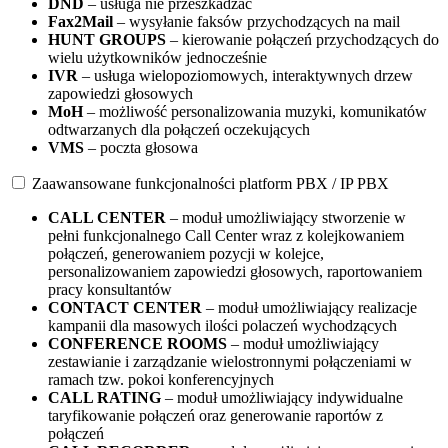
DND
– usługa nie przeszkadzać
Fax2Mail
– wysyłanie faksów przychodzących na mail
HUNT GROUPS
– kierowanie połączeń przychodzących do
wielu użytkowników jednocześnie
IVR
– usługa wielopoziomowych, interaktywnych drzew
zapowiedzi głosowych
MoH
– możliwość personalizowania muzyki, komunikatów
odtwarzanych dla połączeń oczekujących
VMS
– poczta głosowa
Zaawansowane funkcjonalności platform PBX / IP PBX
CALL CENTER
– moduł umożliwiający stworzenie w
pełni funkcjonalnego Call Center wraz z kolejkowaniem
połączeń, generowaniem pozycji w kolejce,
personalizowaniem zapowiedzi głosowych, raportowaniem
pracy konsultantów
CONTACT CENTER
– moduł umożliwiający realizacje
kampanii dla masowych ilości polaczeń wychodzących
CONFERENCE ROOMS
– moduł umożliwiający
zestawianie i zarządzanie wielostronnymi połączeniami w
ramach tzw. pokoi konferencyjnych
CALL RATING
– moduł umożliwiający indywidualne
taryfikowanie połączeń oraz generowanie raportów z
połączeń