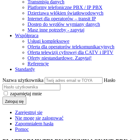
Transmisja danych
Platformy telefoniczne PBX / IP PBX
Dzierżawa włókien światłowodowych
Internet dla operatorów – transit IP
Dostęp do węzłów wymiany danych
Masz inne potrzeby - zapytaj
Współpraca
Usługi kompleksowe
Oferta dla operatorów telekomunikacyjnych
Oferta telewizji cyfrowej dla CATV i IPTV
Oferty niestandardowe. Zapytaj!
Referencje
Standardy
Nazwa użytkownika
Hasło
zapamiętaj mnie
Zaloguj się
Zarejestruj się
Nie mogę się zalogować
Zapomniałem hasła
Pomoc