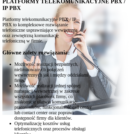
PLATFORMY TELEKOMUNIKACYJNE PBX /
IP PBX
Platformy telekomunikacyjne PBX / IP
PBX to kompleksowe rozwiązanie
telefoniczne usprawniające wewnętrzną
oraz zewnętrzną komunikację
telefoniczną w firmie.
Główne zalety rozwiązania:
Możliwość realizacji bezpłatnych,
nielimitowanych połączeń
wewnętrznych jak i między oddziałami
firmy.
Możliwość realizacji jednej spójnej
numeracji wewnętrznej w zakresie
wszystkich placówek firmy, co
znakomicie ułatwia komunikację
pracowników, funkcjonalność call center
lub contact center oraz poprawi
dostępność firmy dla klientów.
Optymalizację kosztów usług
telefonicznych oraz procesów obsługi