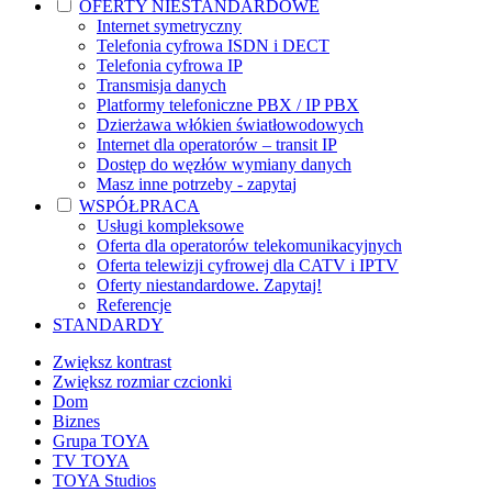
OFERTY NIESTANDARDOWE
Internet symetryczny
Telefonia cyfrowa ISDN i DECT
Telefonia cyfrowa IP
Transmisja danych
Platformy telefoniczne PBX / IP PBX
Dzierżawa włókien światłowodowych
Internet dla operatorów – transit IP
Dostęp do węzłów wymiany danych
Masz inne potrzeby - zapytaj
WSPÓŁPRACA
Usługi kompleksowe
Oferta dla operatorów telekomunikacyjnych
Oferta telewizji cyfrowej dla CATV i IPTV
Oferty niestandardowe. Zapytaj!
Referencje
STANDARDY
Zwiększ kontrast
Zwiększ rozmiar czcionki
Dom
Biznes
Grupa TOYA
TV TOYA
TOYA Studios