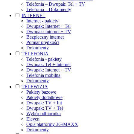
Telefonia – Dwupak: Tel + TV
Telefonia – Dokumenty
INTERNET
Internet - pakiety
Dwupak: Internet + Tel
Dwupak: Internet + TV
Bezpieczny internet
Pomiar prędkości
Dokumenty
TELEFONIA
Telefonia - pakiety
Dwupak: Tel + Internet
Dwupak: Internet + TV
Telefonia mobilna
Dokumenty
TELEWIZJA
Pakiety bazowe
Pakiety dodatkowe
Dwupak: TV + Int
Dwupak: TV + Tel
Wybór odbiornika
Eleven
Opis platformy 3G/MAXX
Dokumenty