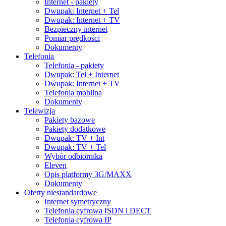
Internet - pakiety
Dwupak: Internet + Tel
Dwupak: Internet + TV
Bezpieczny internet
Pomiar prędkości
Dokumenty
Telefonia
Telefonia - pakiety
Dwupak: Tel + Internet
Dwupak: Internet + TV
Telefonia mobilna
Dokumenty
Telewizja
Pakiety bazowe
Pakiety dodatkowe
Dwupak: TV + Int
Dwupak: TV + Tel
Wybór odbiornika
Eleven
Opis platformy 3G/MAXX
Dokumenty
Oferty niestandardowe
Internet symetryczny
Telefonia cyfrowa ISDN i DECT
Telefonia cyfrowa IP