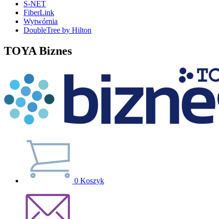
S-NET
FiberLink
Wytwórnia
DoubleTree by Hilton
TOYA Biznes
0
Koszyk