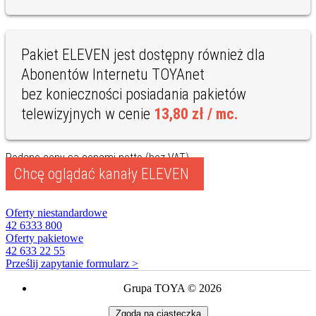
Pakiet ELEVEN jest dostępny również dla
Abonentów Internetu TOYAnet
bez konieczności posiadania pakietów
telewizyjnych w cenie
13,80 zł / mc.
Podane ceny są cenami netto (bez VAT).
Chcę oglądać kanały ELEVEN
Oferty niestandardowe
42 6333 800
Oferty pakietowe
42 633 22 55
Prześlij zapytanie
formularz >
Grupa TOYA © 2026
Zgoda na ciasteczka