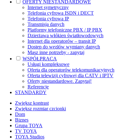
OFERTY NIESTANDARDOWE
Internet symetryczny
Telefonia cyfrowa ISDN i DECT
Telefonia cyfrowa IP
Transmisja danych
Platformy telefoniczne PBX / IP PBX
Dzierżawa włókien światłowodowych
Internet dla operatorów – transit IP
Dostęp do węzłów wymiany danych
Masz inne potrzeby - zapytaj
WSPÓŁPRACA
Usługi kompleksowe
Oferta dla operatorów telekomunikacyjnych
Oferta telewizji cyfrowej dla CATV i IPTV
Oferty niestandardowe. Zapytaj!
Referencje
STANDARDY
Zwiększ kontrast
Zwiększ rozmiar czcionki
Dom
Biznes
Grupa TOYA
TV TOYA
TOYA Studios