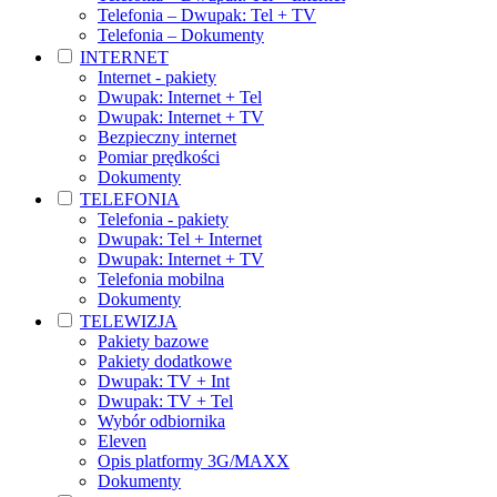
Telefonia – Dwupak: Tel + TV
Telefonia – Dokumenty
INTERNET
Internet - pakiety
Dwupak: Internet + Tel
Dwupak: Internet + TV
Bezpieczny internet
Pomiar prędkości
Dokumenty
TELEFONIA
Telefonia - pakiety
Dwupak: Tel + Internet
Dwupak: Internet + TV
Telefonia mobilna
Dokumenty
TELEWIZJA
Pakiety bazowe
Pakiety dodatkowe
Dwupak: TV + Int
Dwupak: TV + Tel
Wybór odbiornika
Eleven
Opis platformy 3G/MAXX
Dokumenty