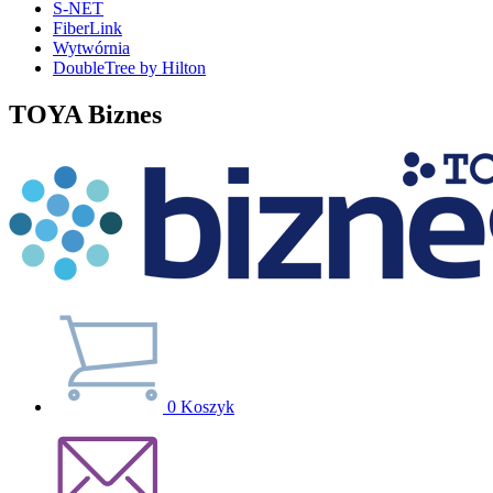
S-NET
FiberLink
Wytwórnia
DoubleTree by Hilton
TOYA Biznes
0
Koszyk