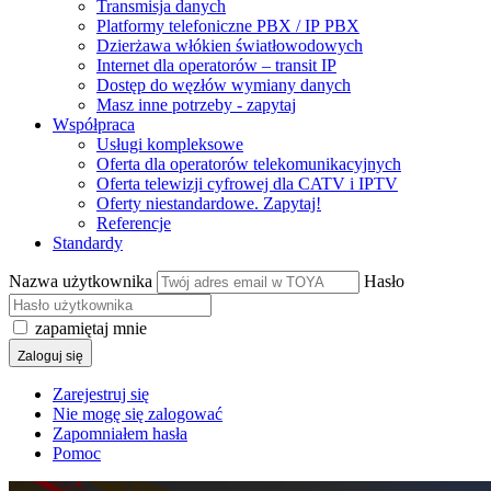
Transmisja danych
Platformy telefoniczne PBX / IP PBX
Dzierżawa włókien światłowodowych
Internet dla operatorów – transit IP
Dostęp do węzłów wymiany danych
Masz inne potrzeby - zapytaj
Współpraca
Usługi kompleksowe
Oferta dla operatorów telekomunikacyjnych
Oferta telewizji cyfrowej dla CATV i IPTV
Oferty niestandardowe. Zapytaj!
Referencje
Standardy
Nazwa użytkownika
Hasło
zapamiętaj mnie
Zaloguj się
Zarejestruj się
Nie mogę się zalogować
Zapomniałem hasła
Pomoc