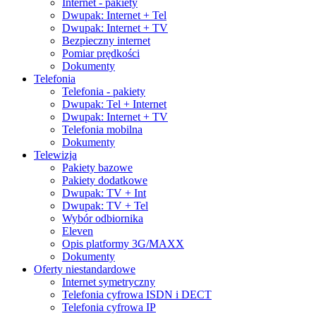
Internet - pakiety
Dwupak: Internet + Tel
Dwupak: Internet + TV
Bezpieczny internet
Pomiar prędkości
Dokumenty
Telefonia
Telefonia - pakiety
Dwupak: Tel + Internet
Dwupak: Internet + TV
Telefonia mobilna
Dokumenty
Telewizja
Pakiety bazowe
Pakiety dodatkowe
Dwupak: TV + Int
Dwupak: TV + Tel
Wybór odbiornika
Eleven
Opis platformy 3G/MAXX
Dokumenty
Oferty niestandardowe
Internet symetryczny
Telefonia cyfrowa ISDN i DECT
Telefonia cyfrowa IP