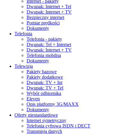
Internet - pakiety
Dwupak: Internet + Tel
Dwupak: Internet + TV
Bezpieczny internet
Pomiar prędkości
Dokumenty
Telefonia
Telefonia - pakiety
Dwupak: Tel + Internet
Dwupak: Internet + TV
Telefonia mobilna
Dokumenty
Telewizja
Pakiety bazowe
Pakiety dodatkowe
Dwupak: TV + Int
Dwupak: TV + Tel
Wybór odbiornika
Eleven
Opis platformy 3G/MAXX
Dokumenty
Oferty niestandardowe
Internet symetryczny
Telefonia cyfrowa ISDN i DECT
Transmisja danych