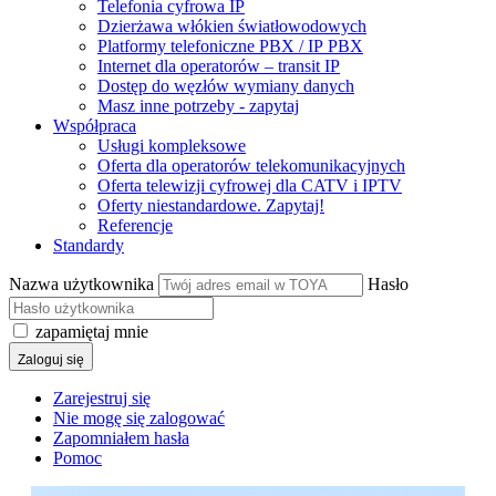
Telefonia cyfrowa IP
Dzierżawa włókien światłowodowych
Platformy telefoniczne PBX / IP PBX
Internet dla operatorów – transit IP
Dostęp do węzłów wymiany danych
Masz inne potrzeby - zapytaj
Współpraca
Usługi kompleksowe
Oferta dla operatorów telekomunikacyjnych
Oferta telewizji cyfrowej dla CATV i IPTV
Oferty niestandardowe. Zapytaj!
Referencje
Standardy
Nazwa użytkownika
Hasło
zapamiętaj mnie
Zaloguj się
Zarejestruj się
Nie mogę się zalogować
Zapomniałem hasła
Pomoc