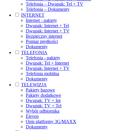
Telefonia – Dwupak: Tel + TV
Telefonia – Dokumenty
INTERNET
Internet - pakiety
Dwupak: Internet + Tel
Dwupak: Internet + TV
Bezpieczny internet
Pomiar prędkości
Dokumenty
TELEFONIA
Telefonia - pakiety
Dwupak: Tel + Internet
Dwupak: Internet + TV
Telefonia mobilna
Dokumenty
TELEWIZJA
Pakiety bazowe
Pakiety dodatkowe
Dwupak: TV + Int
Dwupak: TV + Tel
Wybór odbiornika
Eleven
Opis platformy 3G/MAXX
Dokumenty