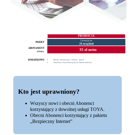
PROMOCJA
Licencja na
PAKIET
20 urządzeń
ABONAMENT
35 zł netto
zł/mies.
Miesiąc aktywacyjny + kolejny - gratis!
DODATKOWO
Gwarancja ceny promocyjnej po okresie promocji
Kto jest uprawniony?
Wszyscy nowi i obecni Abonenci
korzystający z dowolnej usługi TOYA.
Obecni Abonenci korzystający z pakietu
„Bezpieczny Internet”