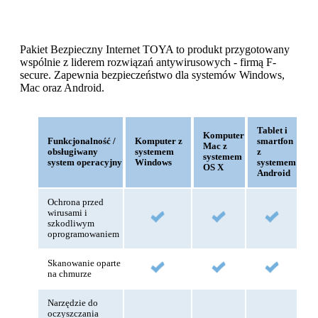
Pakiet Bezpieczny Internet TOYA to produkt przygotowany
wspólnie z liderem rozwiązań antywirusowych - firmą F-
secure. Zapewnia bezpieczeństwo dla systemów Windows,
Mac oraz Android.
Tablet i
Komputer
Funkcjonalność /
Komputer z
smartfon
Mac z
obsługiwany
systemem
z
systemem
system operacyjny
Windows
systemem
OS X
Android
Ochrona przed
wirusami i
szkodliwym
oprogramowaniem
Skanowanie oparte
na chmurze
Narzędzie do
oczyszczania