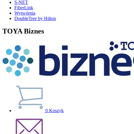
S-NET
FiberLink
Wytwórnia
DoubleTree by Hilton
TOYA Biznes
0
Koszyk