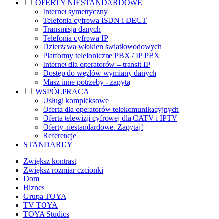
OFERTY NIESTANDARDOWE
Internet symetryczny
Telefonia cyfrowa ISDN i DECT
Transmisja danych
Telefonia cyfrowa IP
Dzierżawa włókien światłowodowych
Platformy telefoniczne PBX / IP PBX
Internet dla operatorów – transit IP
Dostęp do węzłów wymiany danych
Masz inne potrzeby - zapytaj
WSPÓŁPRACA
Usługi kompleksowe
Oferta dla operatorów telekomunikacyjnych
Oferta telewizji cyfrowej dla CATV i IPTV
Oferty niestandardowe. Zapytaj!
Referencje
STANDARDY
Zwiększ kontrast
Zwiększ rozmiar czcionki
Dom
Biznes
Grupa TOYA
TV TOYA
TOYA Studios