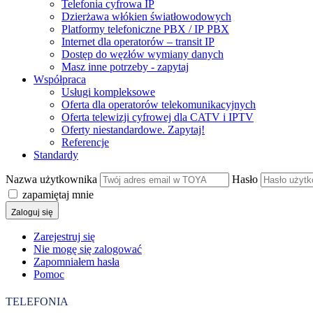
Telefonia cyfrowa IP
Dzierżawa włókien światłowodowych
Platformy telefoniczne PBX / IP PBX
Internet dla operatorów – transit IP
Dostęp do węzłów wymiany danych
Masz inne potrzeby - zapytaj
Współpraca
Usługi kompleksowe
Oferta dla operatorów telekomunikacyjnych
Oferta telewizji cyfrowej dla CATV i IPTV
Oferty niestandardowe. Zapytaj!
Referencje
Standardy
Nazwa użytkownika
Hasło
zapamiętaj mnie
Zaloguj się
Zarejestruj się
Nie mogę się zalogować
Zapomniałem hasła
Pomoc
TELEFONIA