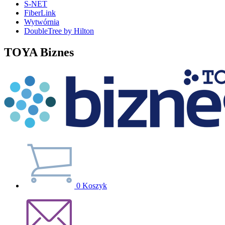
S-NET
FiberLink
Wytwórnia
DoubleTree by Hilton
TOYA Biznes
0
Koszyk