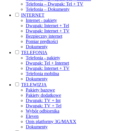
Telefonia – Dwupak: Tel + TV
Telefonia – Dokumenty
INTERNET
Internet - pakiety
Dwupak: Internet + Tel
Dwupak: Internet + TV
Bezpieczny internet
Pomiar prędkości
Dokumenty
TELEFONIA
Telefonia - pakiety
Dwupak: Tel + Internet
Dwupak: Internet + TV
Telefonia mobilna
Dokumenty
TELEWIZJA
Pakiety bazowe
Pakiety dodatkowe
Dwupak: TV + Int
Dwupak: TV + Tel
Wybór odbiornika
Eleven
Opis platformy 3G/MAXX
Dokumenty