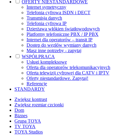
OFERTY NIESTANDARDOWE
Internet symetryczny
Telefonia cyfrowa ISDN i DECT
Transmisja danych
Telefonia cyfrowa IP
Dzierżawa włókien światłowodowych
Platformy telefoniczne PBX / IP PBX
Internet dla operatorów – transit IP
Dostęp do węzłów wymiany danych
Masz inne potrzeby - zapytaj
WSPÓŁPRACA
Usługi kompleksowe
Oferta dla operatorów telekomunikacyjnych
Oferta telewizji cyfrowej dla CATV i IPTV
Oferty niestandardowe. Zapytaj!
Referencje
STANDARDY
Zwiększ kontrast
Zwiększ rozmiar czcionki
Dom
Biznes
Grupa TOYA
TV TOYA
TOYA Studios