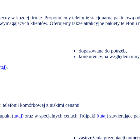
becny w każdej firmie. Proponujemy telefonię stacjonarną pakietową o
ymagających klientów. Oferujemy także atrakcyjne pakiety telefonii 
dopasowana do potrzeb,
konkurencyjna względem innyc
taj
).
i telefonii komórkowej z niskimi cenami.
upaki (
tutaj
) oraz w specjalnych cenach Trójpaki (
tutaj
) zawierające pak
zastrzeżenia prezentacji nume